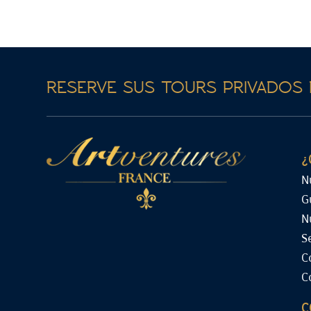
RESERVE SUS TOURS PRIVADOS 
¿
N
G
N
S
C
C
C